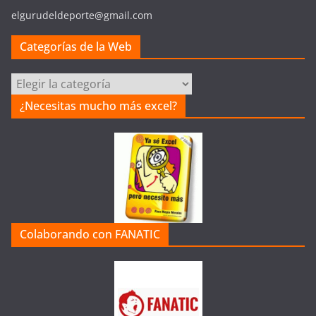
elgurudeldeporte@gmail.com
Categorías de la Web
Categorías
de
¿Necesitas mucho más excel?
la
Web
Colaborando con FANATIC