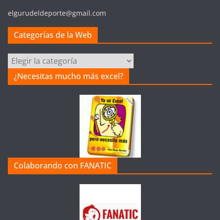
elgurudeldeporte@gmail.com
Categorías de la Web
Categorías
de
¿Necesitas mucho más excel?
la
Web
Colaborando con FANATIC