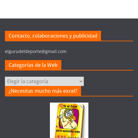
Contacto, colaboraciones y publicidad
elgurudeldeporte@gmail.com
Categorías de la Web
Categorías
de
¿Necesitas mucho más excel?
la
Web