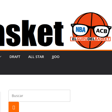
DRAFT
ALL STAR
JJOO