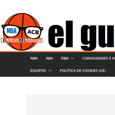
Saltar
al
contenido
NBA
ABA
FIBA
CURIOSIDADES E H
EQUIPOS
POLÍTICA DE COOKIES (UE)