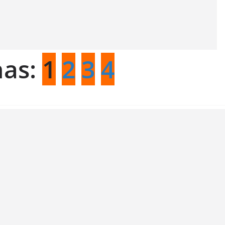
nas:
1
2
3
4