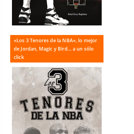
«Los 3 Tenores de la NBA», lo mejor
de Jordan, Magic y Bird… a un sólo
click