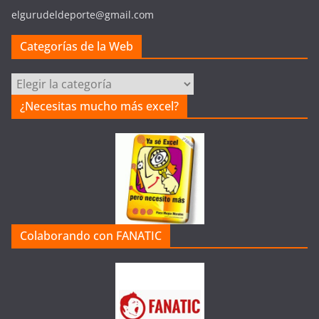
elgurudeldeporte@gmail.com
Categorías de la Web
Categorías
de
¿Necesitas mucho más excel?
la
Web
Colaborando con FANATIC