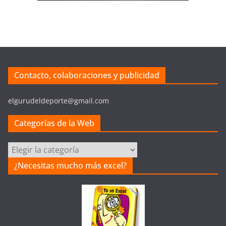
Contacto, colaboraciones y publicidad
elgurudeldeporte@gmail.com
Categorías de la Web
Categorías
de
¿Necesitas mucho más excel?
la
Web