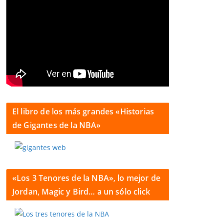
El libro de los más grandes «Historias
de Gigantes de la NBA»
«Los 3 Tenores de la NBA», lo mejor de
Jordan, Magic y Bird… a un sólo click