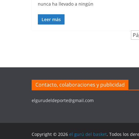
nunca ha llevado a ningún
Leer más
Pá
Contacto, colaboraciones y publicidad
elgurudeldeporte@gmail.com
Copyright © 2026
el gurú del basket
. Todos los der