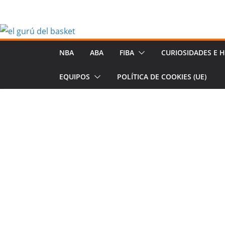
Saltar
al
contenido
NBA
ABA
FIBA
CURIOSIDADES E H
EQUIPOS
POLÍTICA DE COOKIES (UE)