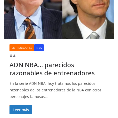
ENTRENADORES
NBA
ADN NBA… parecidos
razonables de entrenadores
En la serie ADN NBA, hoy tratamos los parecidos
razonables de los entrenadores de la NBA con otros
personajes famosos…
Leer más