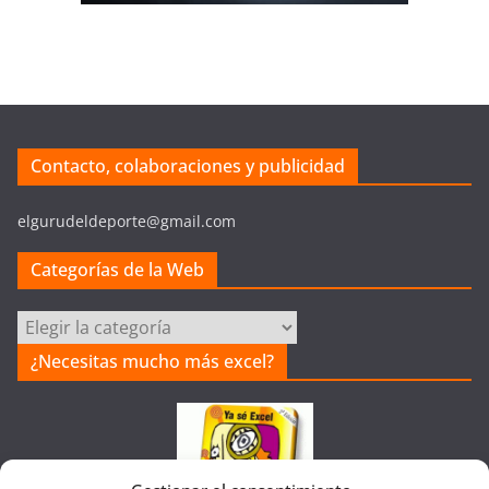
Contacto, colaboraciones y publicidad
elgurudeldeporte@gmail.com
Categorías de la Web
Categorías
de
¿Necesitas mucho más excel?
la
Web