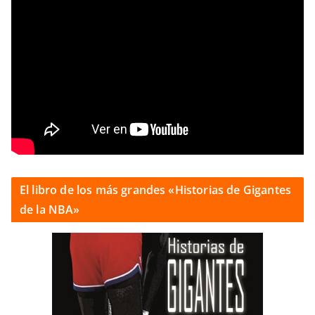
El libro de los más grandes «Historias de Gigantes
de la NBA»