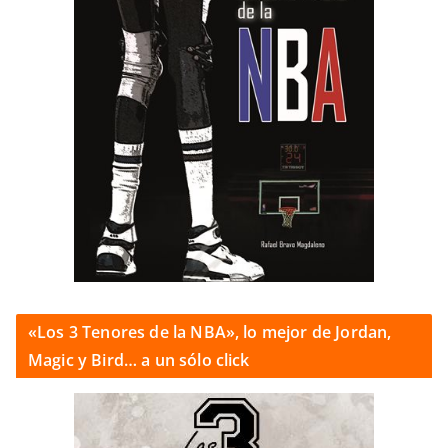
«Los 3 Tenores de la NBA», lo mejor de Jordan,
Magic y Bird… a un sólo click