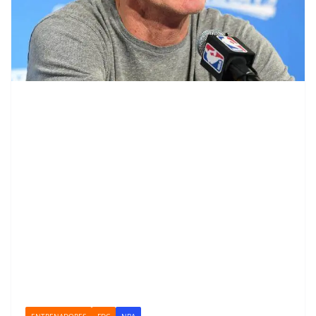
ENTRENADORES
FDC
NBA