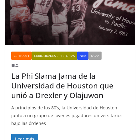
CEH1000-I
CURIOSIDADES E HISTORIAS
NBA
NCAA
La Phi Slama Jama de la
Universidad de Houston que
unió a Drexler y Olajuwon
A principios de los 80’s, la Universidad de Houston
junto a un grupo de jóvenes jugadores universitarios
bajo las órdenes
Leer más