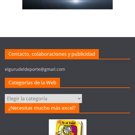
Contacto, colaboraciones y publicidad
elgurudeldeporte@gmail.com
Categorías de la Web
Categorías
de
¿Necesitas mucho más excel?
la
Web