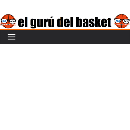
Saltar
al
contenido