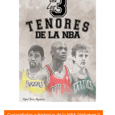
Curiosidades e Historias de la NBA (Volumen I)