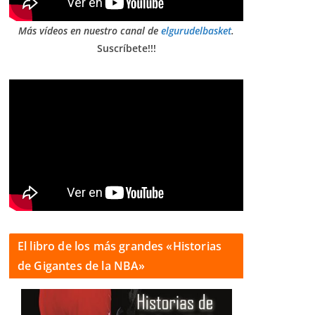
Más vídeos en nuestro canal de
elgurudelbasket
.
Suscríbete!!!
El libro de los más grandes «Historias
de Gigantes de la NBA»