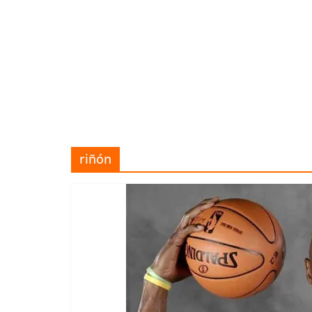
riñón