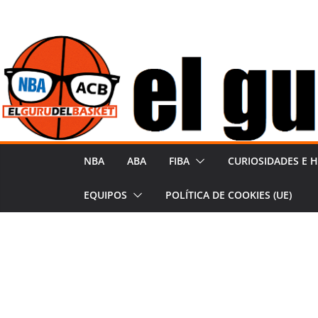
Saltar
al
contenido
NBA
ABA
FIBA
CURIOSIDADES E H
EQUIPOS
POLÍTICA DE COOKIES (UE)