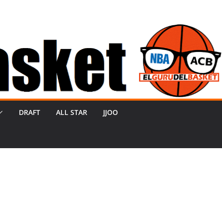
DRAFT
ALL STAR
JJOO