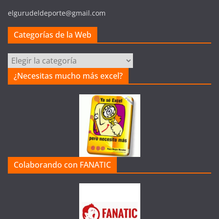
elgurudeldeporte@gmail.com
Categorías de la Web
Categorías
de
¿Necesitas mucho más excel?
la
Web
Colaborando con FANATIC