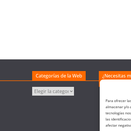
Categorías de la Web
¿Necesitas 
excel?
Categorías
de
Para ofrecer la
la
almacenar y/o a
Web
tecnologías no
las identificaci
afectar negativ