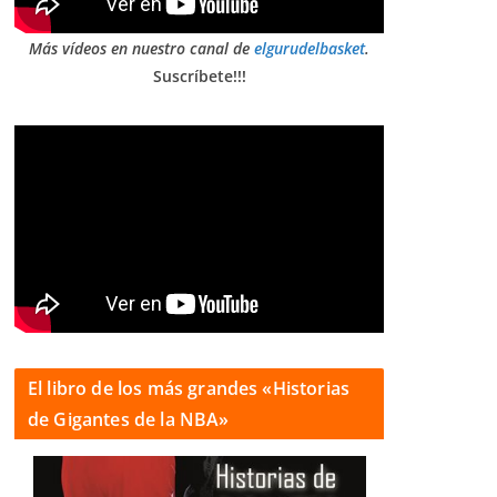
Más vídeos en nuestro canal de
elgurudelbasket
.
Suscríbete!!!
El libro de los más grandes «Historias
de Gigantes de la NBA»