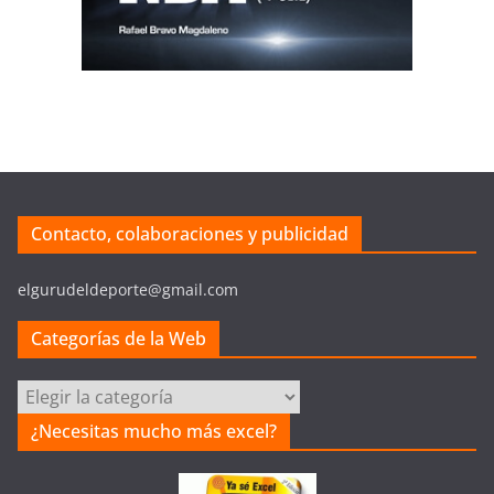
Contacto, colaboraciones y publicidad
elgurudeldeporte@gmail.com
Categorías de la Web
Categorías
de
¿Necesitas mucho más excel?
la
Web