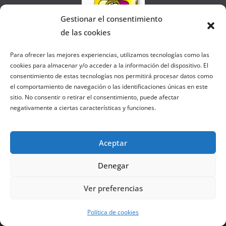
Gestionar el consentimiento
de las cookies
Para ofrecer las mejores experiencias, utilizamos tecnologías como las
Colaborando con FANATIC
cookies para almacenar y/o acceder a la información del dispositivo. El
consentimiento de estas tecnologías nos permitirá procesar datos como
el comportamiento de navegación o las identificaciones únicas en este
sitio. No consentir o retirar el consentimiento, puede afectar
negativamente a ciertas características y funciones.
Aceptar
Denegar
Ver preferencias
Copyright © 2026
el gurú del basket
. Todos los derechos
reservados.
Política de cookies
Tema:
ColorMag
por ThemeGrill. Funciona con
WordPress
.