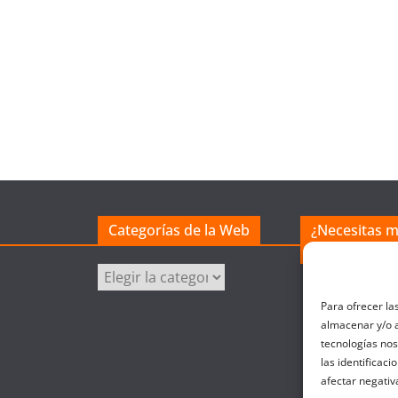
Categorías de la Web
¿Necesitas 
excel?
Categorías
de
Para ofrecer la
la
almacenar y/o a
Web
tecnologías no
las identificaci
afectar negativ