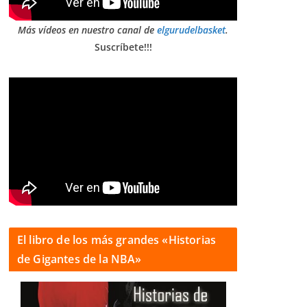
Más vídeos en nuestro canal de
elgurudelbasket
.
Suscríbete!!!
El libro de los más grandes «Historias
de Gigantes de la NBA»