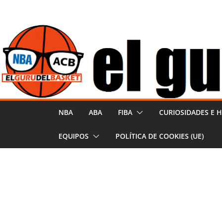
Saltar
al
contenido
NBA
ABA
FIBA
CURIOSIDADES E H
EQUIPOS
POLÍTICA DE COOKIES (UE)