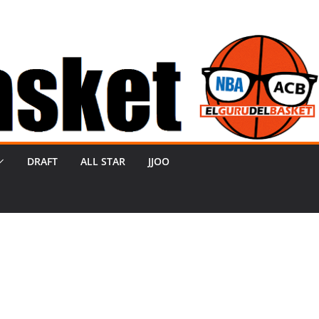
DRAFT
ALL STAR
JJOO