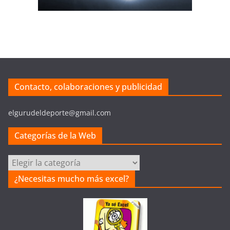
Contacto, colaboraciones y publicidad
elgurudeldeporte@gmail.com
Categorías de la Web
Categorías
de
¿Necesitas mucho más excel?
la
Web