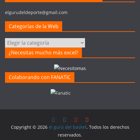
elgurudeldeporte@gmail.com
Categorías de la Web
Categorías
de
¿Necesitas mucho más excel?
la
Web
Colaborando con FANATIC
Copyright © 2026
el gurú del basket
. Todos los derechos
reservados.