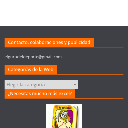
Contacto, colaboraciones y publicidad
elgurudeldeporte@gmail.com
Categorías de la Web
Categorías
de
¿Necesitas mucho más excel?
la
Web