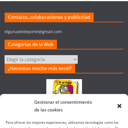
Contacto, colaboraciones y publicidad
elgurudeldeporte@gmail.com
Categorías de la Web
Categorías
de
¿Necesitas mucho más excel?
la
Web
Gestionar el consentimiento
de las cookies
Colaborando con FANATIC
Para ofrecer las mejores experiencias, utilizamos tecnologías como las