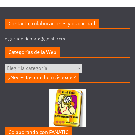
Contacto, colaboraciones y publicidad
elgurudeldeporte@gmail.com
Categorías de la Web
Categorías
de
¿Necesitas mucho más excel?
la
Web
Colaborando con FANATIC