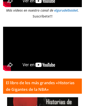
Más vídeos en nuestro canal de
elgurudelbasket
.
Suscríbete!!!
El libro de los más grandes «Historias
de Gigantes de la NBA»