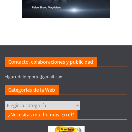
Contacto, colaboraciones y publicidad
elgurudeldeporte@gmail.com
Categorías de la Web
Categorías
de
¿Necesitas mucho más excel?
la
Web