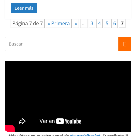
Leer más
Página 7 de 7
« Primera
«
...
3
4
5
6
7
Más vídeos en nuestro canal de
elgurudelbasket
.
Suscríbete!!!