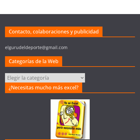
Contacto, colaboraciones y publicidad
elgurudeldeporte@gmail.com
Categorías de la Web
Categorías
de
¿Necesitas mucho más excel?
la
Web