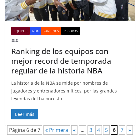
EQUIPOS
NBA
RANKINGS
RECORDS
Ranking de los equipos con
mejor record de temporada
regular de la historia NBA
La historia de la NBA se mide por nombres de
jugadores y entrenadores míticos, por las grandes
leyendas del baloncesto
Leer más
Página 6 de 7
« Primera
«
...
3
4
5
6
7
»