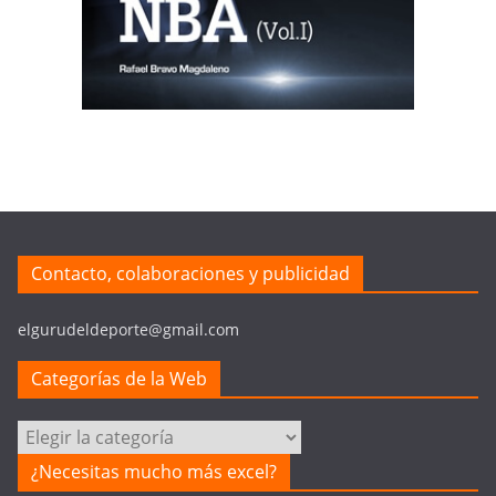
Contacto, colaboraciones y publicidad
elgurudeldeporte@gmail.com
Categorías de la Web
Categorías
de
¿Necesitas mucho más excel?
la