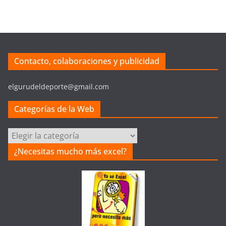
Contacto, colaboraciones y publicidad
elgurudeldeporte@gmail.com
Categorías de la Web
Categorías
de
¿Necesitas mucho más excel?
la
Web