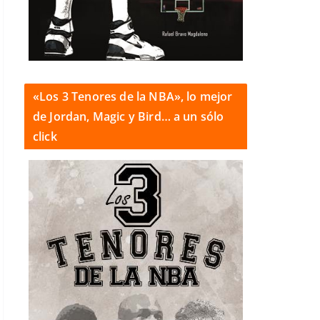
«Los 3 Tenores de la NBA», lo mejor
de Jordan, Magic y Bird… a un sólo
click