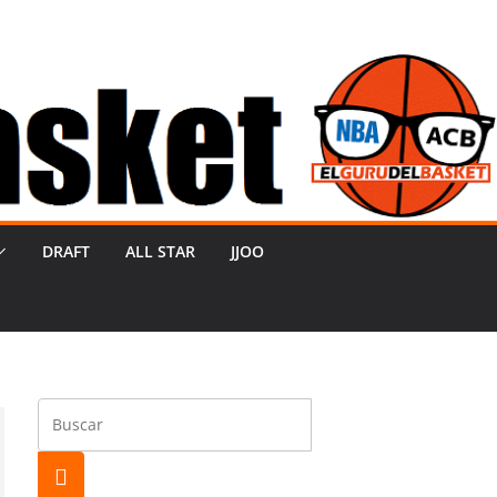
DRAFT
ALL STAR
JJOO