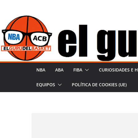
Saltar
al
contenido
NBA
ABA
FIBA
CURIOSIDADES E H
EQUIPOS
POLÍTICA DE COOKIES (UE)