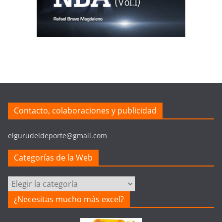
Contacto, colaboraciones y publicidad
elgurudeldeporte@gmail.com
Categorías de la Web
Categorías
de
¿Necesitas mucho más excel?
la
Web