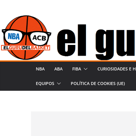
Saltar
al
contenido
NBA
ABA
FIBA
CURIOSIDADES E H
EQUIPOS
POLÍTICA DE COOKIES (UE)