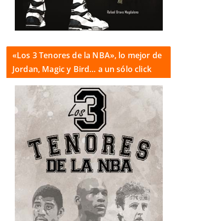
«Los 3 Tenores de la NBA», lo mejor de
Jordan, Magic y Bird… a un sólo click