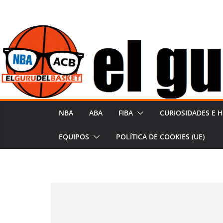
Saltar
al
contenido
NBA
ABA
FIBA
CURIOSIDADES E H
EQUIPOS
POLÍTICA DE COOKIES (UE)