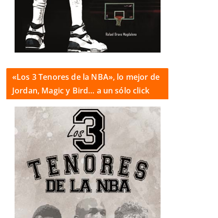
«Los 3 Tenores de la NBA», lo mejor de
Jordan, Magic y Bird… a un sólo click