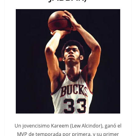
Un jovencisimo Kareem (Lew Alcindor), ganó el
MVP de temporada por primera, y su primer