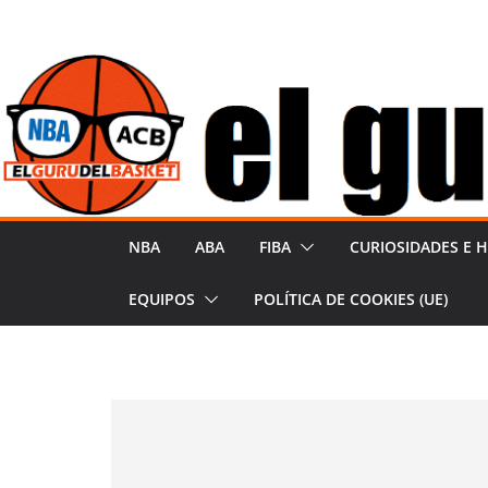
Saltar
al
contenido
NBA
ABA
FIBA
CURIOSIDADES E H
EQUIPOS
POLÍTICA DE COOKIES (UE)