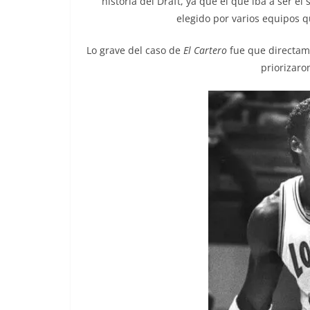
historia del Draft, ya que el que iba a ser e
elegido por varios equipos q
Lo grave del caso de
El Cartero
fue que directam
priorizaro