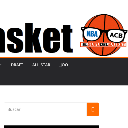
DRAFT
ALL STAR
JJOO