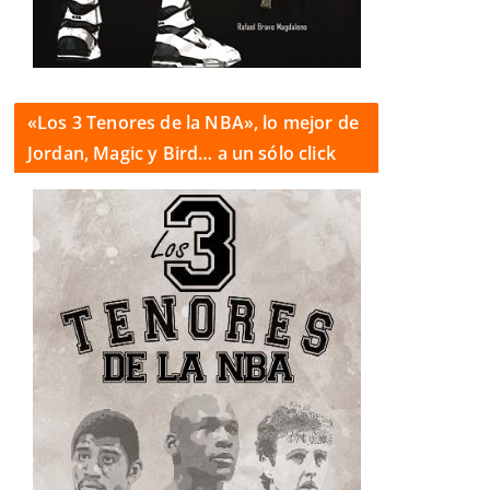
«Los 3 Tenores de la NBA», lo mejor de
Jordan, Magic y Bird… a un sólo click