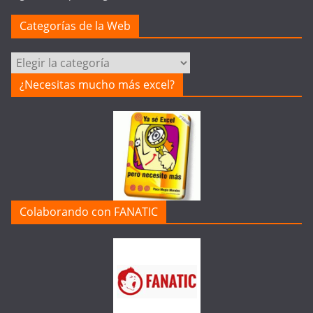
Categorías de la Web
Categorías
de
¿Necesitas mucho más excel?
la
Web
Colaborando con FANATIC