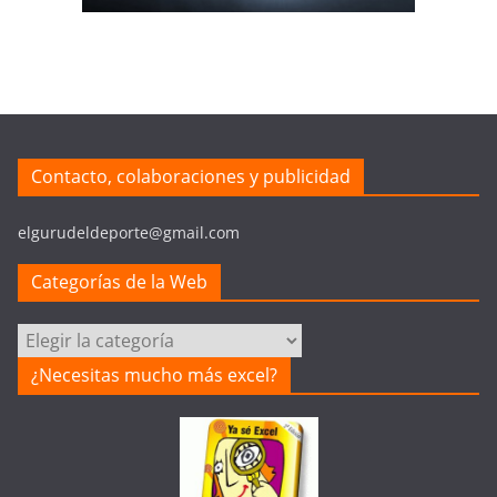
Contacto, colaboraciones y publicidad
elgurudeldeporte@gmail.com
Categorías de la Web
Categorías
de
¿Necesitas mucho más excel?
la
Web