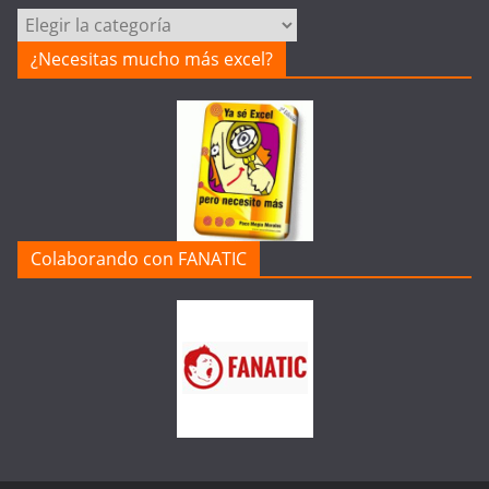
Categorías
de
¿Necesitas mucho más excel?
la
Web
Colaborando con FANATIC