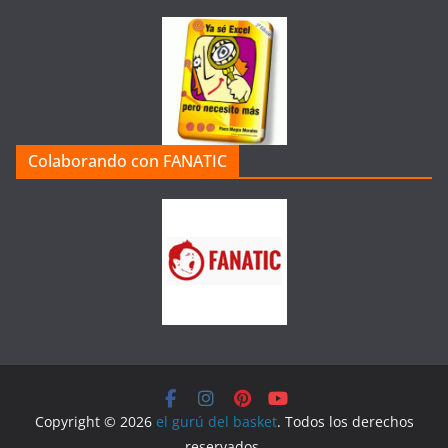
Web
Colaborando con FANATIC
Copyright © 2026
el gurú del basket
. Todos los derechos
reservados.