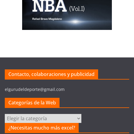
Contacto, colaboraciones y publicidad
elgurudeldeporte@gmail.com
Categorías de la Web
Categorías
de
¿Necesitas mucho más excel?
la