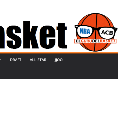
DRAFT
ALL STAR
JJOO