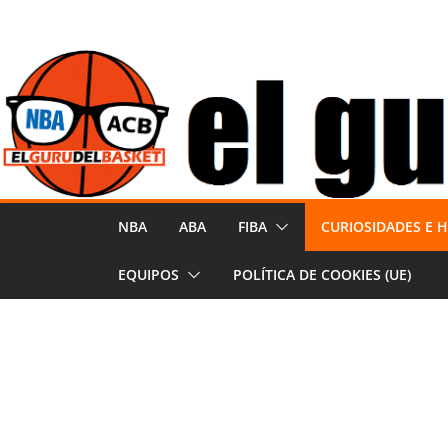
Saltar
al
contenido
NBA
ABA
FIBA
CURIOSIDADES E H
EQUIPOS
POLÍTICA DE COOKIES (UE)