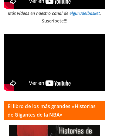
Más vídeos en nuestro canal de
elgurudelbasket
.
Suscríbete!!!
El libro de los más grandes «Historias
de Gigantes de la NBA»