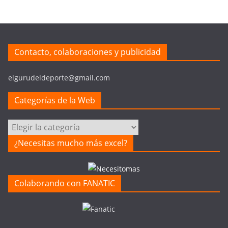
Contacto, colaboraciones y publicidad
elgurudeldeporte@gmail.com
Categorías de la Web
Categorías
de
¿Necesitas mucho más excel?
la
Web
Colaborando con FANATIC