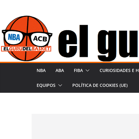
Saltar
al
contenido
NBA
ABA
FIBA
CURIOSIDADES E H
EQUIPOS
POLÍTICA DE COOKIES (UE)