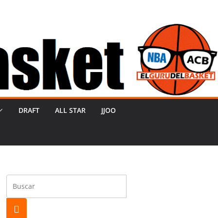
DRAFT
ALL STAR
JJOO