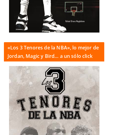
«Los 3 Tenores de la NBA», lo mejor de
Jordan, Magic y Bird… a un sólo click