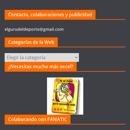
Contacto, colaboraciones y publicidad
elgurudeldeporte@gmail.com
Categorías de la Web
Categorías
de
¿Necesitas mucho más excel?
la
Web
Colaborando con FANATIC