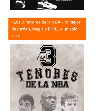
«Los 3 Tenores de la NBA», lo mejor
de Jordan, Magic y Bird… a un sólo
click