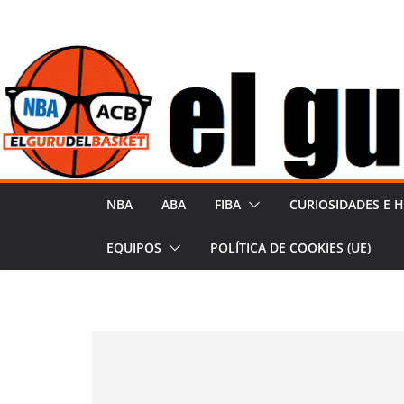
Saltar
al
contenido
NBA
ABA
FIBA
CURIOSIDADES E H
EQUIPOS
POLÍTICA DE COOKIES (UE)