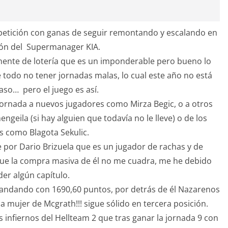
mpetición con ganas de seguir remontando y escalando en
ción del Supermanager KIA.
onente de lotería que es un imponderable pero bueno lo
 todo no tener jornadas malas, lo cual este año no está
aso… pero el juego es así.
jornada a nuevos jugadores como Mirza Begic, o a otros
geila (si hay alguien que todavía no le lleve) o de los
s como Blagota Sekulic.
por Dario Brizuela que es un jugador de rachas y de
 que la compra masiva de él no me cuadra, me he debido
er algún capítulo.
omandando con 1690,60 puntos, por detrás de él Nazarenos
la mujer de Mcgrath!!! sigue sólido en tercera posición.
s infiernos del Hellteam 2 que tras ganar la jornada 9 con