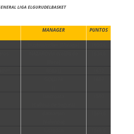
GENERAL LIGA ELGURUDELBASKET
MANAGER
PUNTOS
bustinsinclair (Málaga)
1690,6
eros
NAZAROVIA (Velilla de
1634,6
Jiloca)
th!!!
finsa ()
1612
GOLD74
1607
()
iancroata
1590
(Callosa de Segura)
damarten
1569,6
(Valencia)
lucasdcn
1565,6