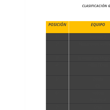
CLASIFICACIÓN 
POSICIÓN
EQUIPO
1º
bertini 2
2º
Nazarenos Velill
3º
la mujer de Mcgra
4º
HELLTEAM
5º
ZoMa
Cb
6º
Yellow
Purple 4
7º
Cruz