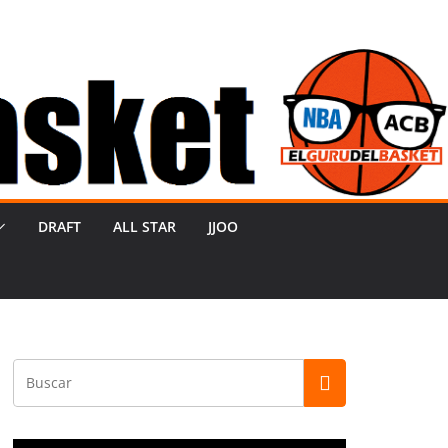
DRAFT
ALL STAR
JJOO