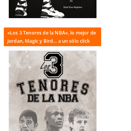
«Los 3 Tenores de la NBA», lo mejor de
Jordan, Magic y Bird… a un sólo click