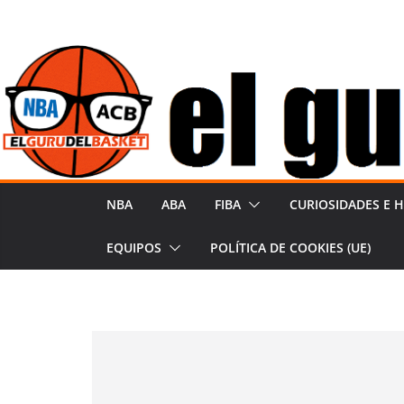
Saltar
al
contenido
NBA
ABA
FIBA
CURIOSIDADES E H
EQUIPOS
POLÍTICA DE COOKIES (UE)