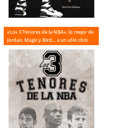
«Los 3 Tenores de la NBA», lo mejor de
Jordan, Magic y Bird… a un sólo click