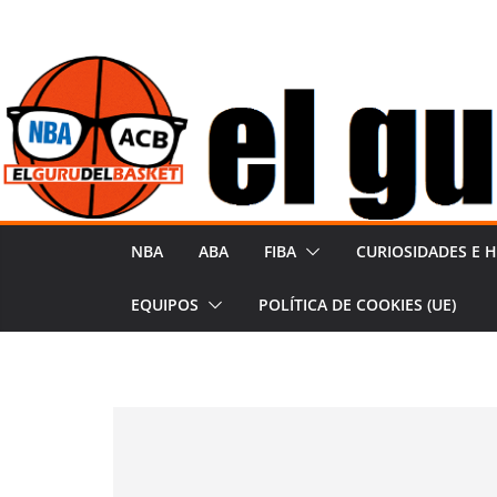
Saltar
al
contenido
NBA
ABA
FIBA
CURIOSIDADES E H
EQUIPOS
POLÍTICA DE COOKIES (UE)