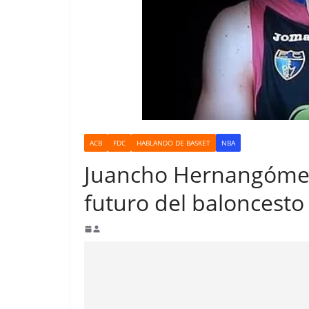
ACB
FDC
HABLANDO DE BASKET
NBA
Juancho Hernangómez 
futuro del baloncesto