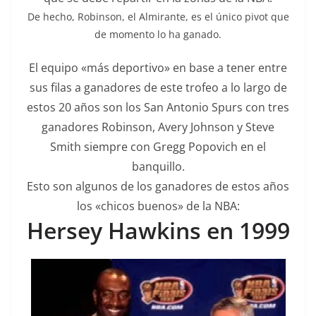
De hecho, Robinson, el Almirante, es el único pivot que
de momento lo ha ganado.
El equipo «más deportivo» en base a tener entre
sus filas a ganadores de este trofeo a lo largo de
estos 20 años son los San Antonio Spurs con tres
ganadores Robinson, Avery Johnson y Steve
Smith siempre con Gregg Popovich en el
banquillo.
Esto son algunos de los ganadores de estos años
los «chicos buenos» de la NBA:
Hersey Hawkins en 1999