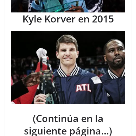
Kyle Korver en 2015
(Continúa en la
siguiente página…)