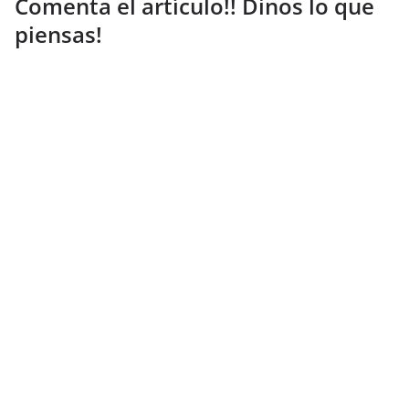
Comenta el artículo!! Dinos lo que
piensas!