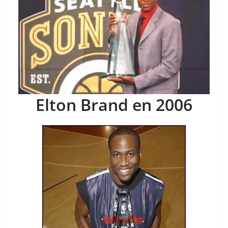
Elton Brand en 2006