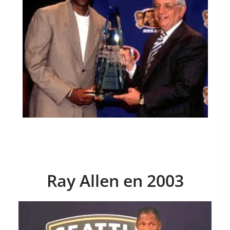
Ray Allen en 2003