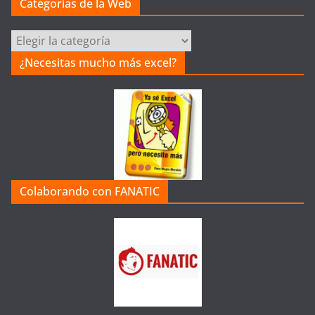
Categorías de la Web
Categorías
de
¿Necesitas mucho más excel?
la
Web
Colaborando con FANATIC