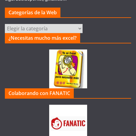
Categorías de la Web
Categorías
de
¿Necesitas mucho más excel?
la
Web
Colaborando con FANATIC