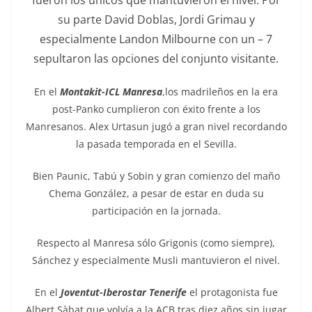
fueron los únicos que mantuvieron el nivel. Por
su parte David Doblas, Jordi Grimau y
especialmente Landon Milbourne con un – 7
sepultaron las opciones del conjunto visitante.
En el
Montakit-ICL Manresa
,los madrileños en la era
post-Panko cumplieron con éxito frente a los
Manresanos. Alex Urtasun jugó a gran nivel recordando
la pasada temporada en el Sevilla.
Bien Paunic, Tabú y Sobin y gran comienzo del maño
Chema González, a pesar de estar en duda su
participación en la jornada.
Respecto al Manresa sólo Grigonis (como siempre),
Sánchez y especialmente Musli mantuvieron el nivel.
En el
Joventut-Iberostar Tenerife
el protagonista fue
Albert Sàbat que volvía a la ACB tras diez años sin jugar