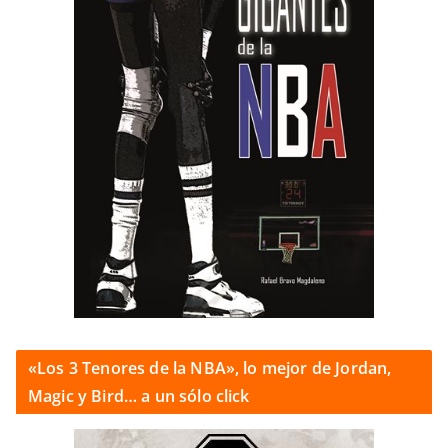
«Los 3 Tenores de la NBA», lo mejor de Jordan,
Magic y Bird… a un sólo click