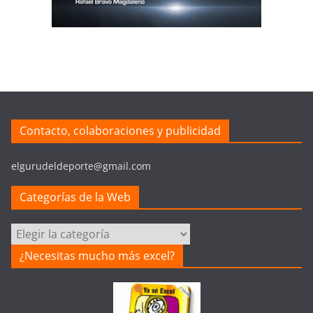
Contacto, colaboraciones y publicidad
elgurudeldeporte@gmail.com
Categorías de la Web
Categorías
de
¿Necesitas mucho más excel?
la
Web