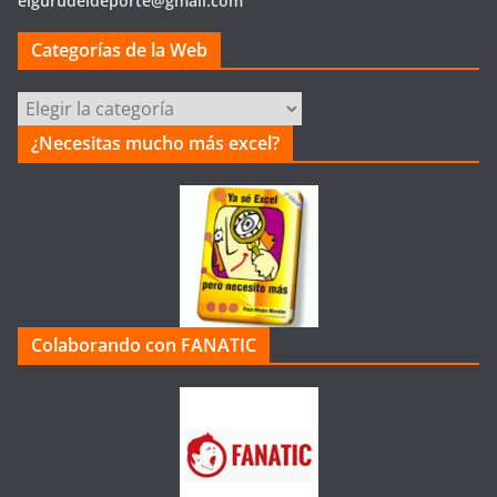
elgurudeldeporte@gmail.com
Categorías de la Web
Categorías
de
¿Necesitas mucho más excel?
la
Web
Colaborando con FANATIC