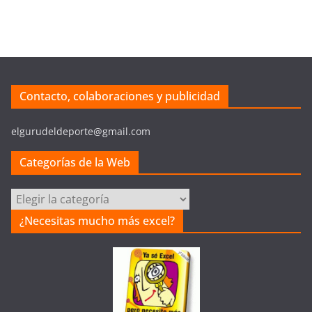
Contacto, colaboraciones y publicidad
elgurudeldeporte@gmail.com
Categorías de la Web
Categorías
de
¿Necesitas mucho más excel?
la
Web