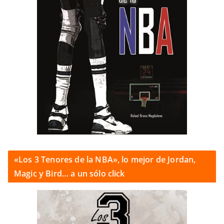
«Los 3 Tenores de la NBA», lo mejor de Jordan,
Magic y Bird… a un sólo click