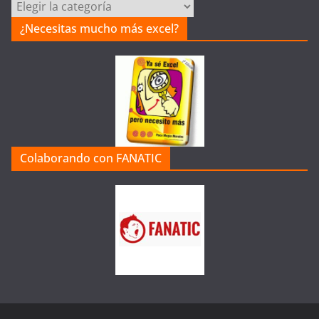
Categorías
de
¿Necesitas mucho más excel?
la
Web
Colaborando con FANATIC