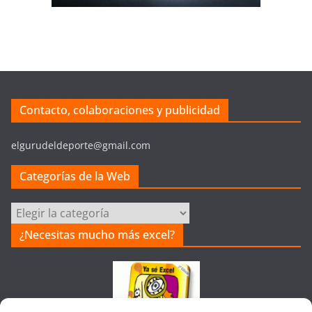
Contacto, colaboraciones y publicidad
elgurudeldeporte@gmail.com
Categorías de la Web
Categorías
de
¿Necesitas mucho más excel?
la
Web