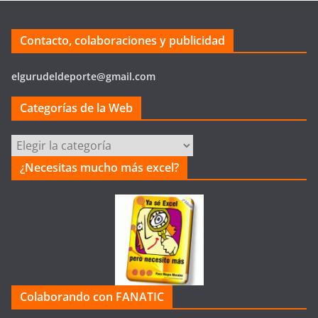
Contacto, colaboraciones y publicidad
elgurudeldeporte@gmail.com
Categorías de la Web
Categorías
de
¿Necesitas mucho más excel?
la
Web
Colaborando con FANATIC